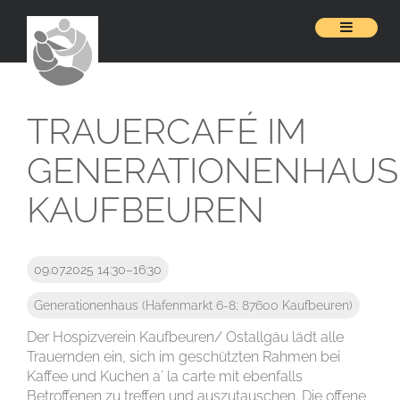
TRAUERCAFÉ IM
GENERATIONENHAUS
KAUFBEUREN
09.07.2025 14:30–16:30
Generationenhaus
(
Hafenmarkt 6-8; 87600 Kaufbeuren
)
Der Hospizverein Kaufbeuren/ Ostallgäu lädt alle
Trauernden ein, sich im geschützten Rahmen bei
Kaffee und Kuchen a´ la carte mit ebenfalls
Betroffenen zu treffen und auszutauschen. Die offene