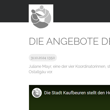
DIE ANGEBOTE D
31.10.2024 13:50
Juliane Mayr, eine der vier Koordinatorinnen, st
Ostallgäu vor.