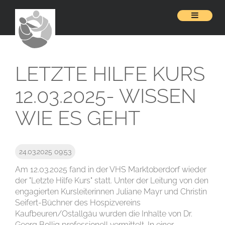
LETZTE HILFE KURS
12.03.2025- WISSEN
WIE ES GEHT
24.03.2025 09:53
Am 12.03.2025 fand in der VHS Marktoberdorf wieder
der "Letzte Hilfe Kurs" statt. Unter der Leitung von den
engagierten Kursleiterinnen Juliane Mayr und Christin
Seifert-Büchner des Hospizvereins
Kaufbeuren/Ostallgäu wurden die Inhalte von Dr.
Georg Bollig professionell vermittelt. In einer