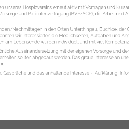
en unseres Hospizvereins erneut aktiv mit Vorträgen und Kurs
orsorge und Patientenverfügung (BVP/ACP), die Arbeit und A
en/Nachmittagen in den Orten Unterthingau, Buchloe, der Car
nnten wir Interessierten die Möglichkeiten, Aufgaben und Ang
n am Lebensende wurden individuell und mit viel Kompetenz 
rsönliche Auseinandersetzung mit der eigenen Vorsorge und d
heiten sollten abgebaut werden. Das große Interesse an unse
r.
, Gespräche und das anhaltende Interesse - Aufklärung, Infor