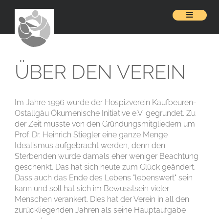
ÜBER DEN VEREIN
Im Jahre 1996 wurde der Hospizverein Kaufbeuren-
Ostallgäu Ökumenische Initiative e.V. gegründet. Zu
der Zeit musste von den Gründungsmitgliedern um
Prof. Dr. Heinrich Stiegler eine ganze Menge
Idealismus aufgebracht werden, denn den
Sterbenden wurde damals eher weniger Beachtung
geschenkt. Das hat sich heute zum Glück geändert.
Dass auch das Ende des Lebens "lebenswert" sein
kann und soll hat sich im Bewusstsein vieler
Menschen verankert. Dies hat der Verein in all den
zurückliegenden Jahren als seine Hauptaufgabe