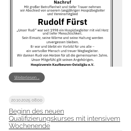
wie wir bei der Linderung helfen können. Natürlich
werden in diesem Rahmen die Wichtigkeit einer
Patientenverfügung und Vorsorgevollmacht
besprochen.
Lassen Sie uns gemeinsam Wege finden, Abschied
zu nehmen – mit Würde, Mitgefühl und Verständnis.
Melden Sie sich jetzt an und seien Sie vorbereitet,
wenn es darauf ankommt!
Anmeldung bitte unter 08341 – 99 44 43 oder
info@hospizverein-kf-oal.de
Die Teilnahme ist kostenfrei.
Weiterlesen …
20.10.2025 08:00
Beginn des neuen
Qualifizierungskurses mit intensivem
Wochenende