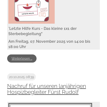
"
Letzte Hilfe Kurs - Das kleine 1x1 der
Sterbebegleitung"
Am Freitag, 07. November 2025 von 14:00 bis
18:00 Uhr
Alleeweg 8, 87600 Kaufbeuren - Raum von
Weiterlesen …
Caritas
Wie auch bei der Ersten Hilfe vermittelt die Letzte
Hilfe fundiertes Wissen zur Unterstützung in
20.10.2025 08:39
schwierigen Situationen.
Wir möchten Grundwissen an die Hand geben und
Nachruf für unseren lanjährigen
ermutigen, sich Sterbenden zuzuwenden.
Hospizbegleiter Fürst Rudolf
Im Kurs sprechen wir über die Normalität des
Sterbens als Teil des Lebens. Wir thematisieren
mögliche Beschwerden des Sterbeprozesses und