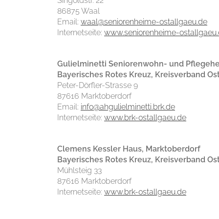
Singoldstr. 22
86875 Waal
Email:
waal@seniorenheime-ostallgaeu.de
Internetseite:
www.seniorenheime-ostallgaeu
Gulielminetti Seniorenwohn- und Pflegeh
Bayerisches Rotes Kreuz, Kreisverband Os
Peter-Dörfler-Strasse 9
87616 Marktoberdorf
Email:
info@ahgulielminetti.brk.de
Internetseite:
www.brk-ostallgaeu.de
Clemens Kessler Haus, Marktoberdorf
Bayerisches Rotes Kreuz, Kreisverband Os
Mühlsteig 33
87616 Marktoberdorf
Internetseite:
www.brk-ostallgaeu.de