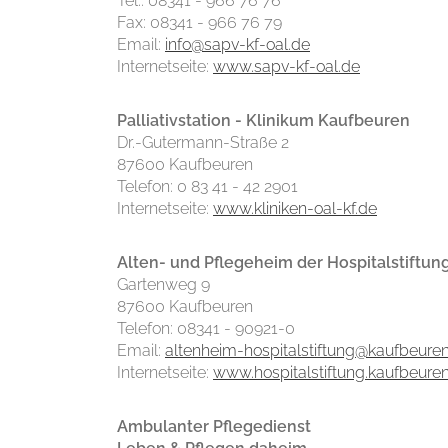
Tel.: 08341 - 966 76 76
Fax: 08341 - 966 76 79
Email:
info@sapv-kf-oal.de
Internetseite:
www.sapv-kf-oal.de
Palliativstation - Klinikum Kaufbeuren
Dr.-Gutermann-Straße 2
87600 Kaufbeuren
Telefon: 0 83 41 - 42 2901
Internetseite:
www.kliniken-oal-kf.de
Alten- und Pflegeheim der Hospitalstiftun
Gartenweg 9
87600 Kaufbeuren
Telefon: 08341 - 90921-0
Email:
altenheim-hospitalstiftung@kaufbeure
Internetseite:
www.hospitalstiftung.kaufbeure
Ambulanter Pflegedienst