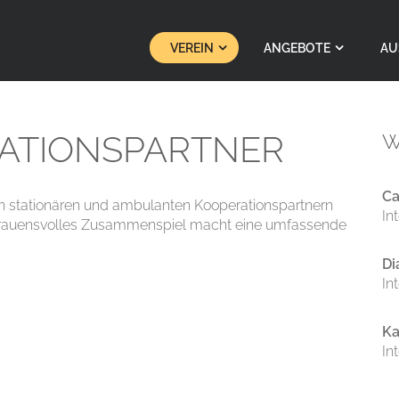
VEREIN
ANGEBOTE
AU
ATIONS­PARTNER
W
Ca
von stationären und ambulanten Kooperationspartnern
In
ertrauensvolles Zusammenspiel macht eine umfassende
Di
In
Ka
In