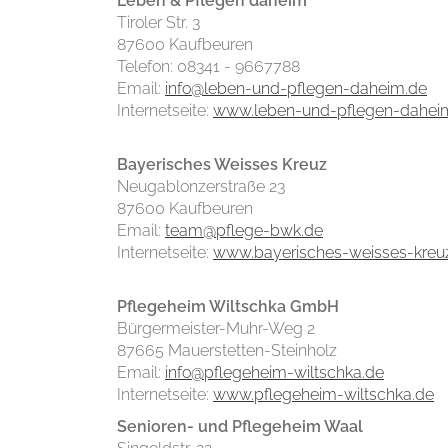
Leben & Pflegen daheim
Tiroler Str. 3
87600 Kaufbeuren
Telefon: 08341 - 9667788
Email:
info@leben-und-pflegen-daheim.de
Internetseite:
www.leben-und-pflegen-dahei
Bayerisches Weisses Kreuz
Neugablonzerstraße 23
87600 Kaufbeuren
Email:
team@pflege-bwk.de
Internetseite:
www.bayerisches-weisses-kreu
Pflegeheim Wiltschka GmbH
Bürgermeister-Muhr-Weg 2
87665 Mauerstetten-Steinholz
Email:
info@pflegeheim-wiltschka.de
Internetseite:
www.pflegeheim-wiltschka.de
Senioren- und Pflegeheim Waal