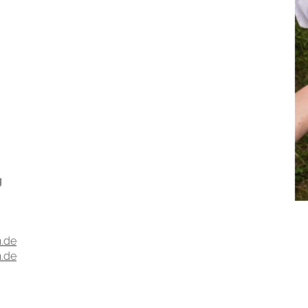
g
n.de
n.de