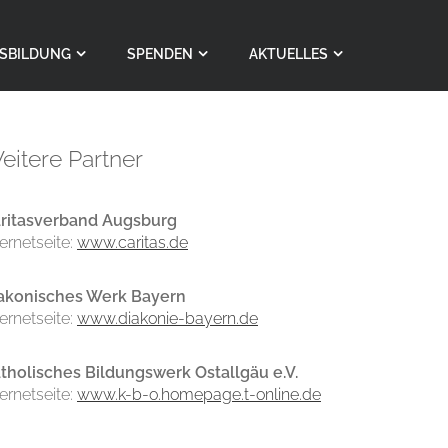
SBILDUNG
SPENDEN
AKTUELLES
eitere Partner
ritasverband Augsburg
ternetseite:
www.caritas.de
akonisches Werk Bayern
ternetseite:
www.diakonie-bayern.de
tholisches Bildungswerk Ostallgäu e.V.
ternetseite:
www.k-b-o.homepage.t-online.de