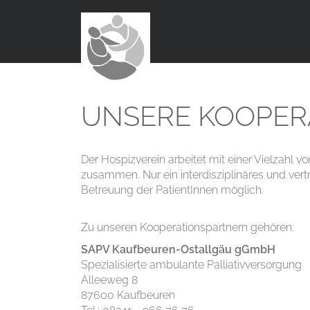
UNSERE KOOPER
Der Hospizverein arbeitet mit einer Vielzahl 
zusammen. Nur ein interdisziplinäres und v
Betreuung der PatientInnen möglich.
Zu unseren Kooperationspartnern gehören:
SAPV Kaufbeuren-Ostallgäu gGmbH
Spezialisierte ambulante Palliativversorgung
Alleeweg 8
87600 Kaufbeuren